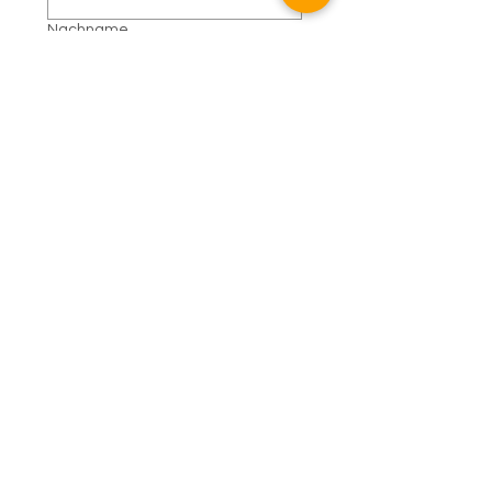
Nachname
E-Mail
Telefon
Thema
Buchungsanfrage
Abschicken